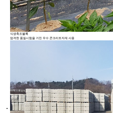
식생축조블록
엄격한 품질시험을 거친 우수 콘크리트자재 사용