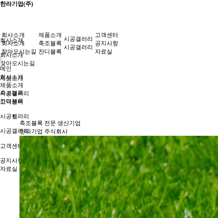
한라기업(주)
회사소개
제품소개
고객센터
시공갤러리
회사소개
회사소개
축조블록
공지사항
시공갤러리
찾아오시는길
잔디블록
자료실
회사소개
찾아오시는길
메인
회사소개
제품소개
제품소개
축조블록
시공갤러리
잔디블록
고객센터
시공갤러리
축조블록 전문 생산기업
시공갤러리
한라기업 주식회사
고객센터
공지사항
자료실