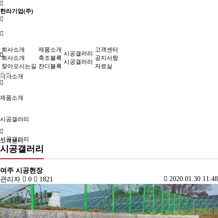
한라기업(주)
회사소개
제품소개
고객센터
시공갤러리
회사소개
축조블록
공지사항
시공갤러리
찾아오시는길
잔디블록
자료실
회사소개
제품소개
시공갤러리
시공갤러리
고객센터
시공갤러리
여주 시공현장
2020.01.30 11:48
관리자
0
1821