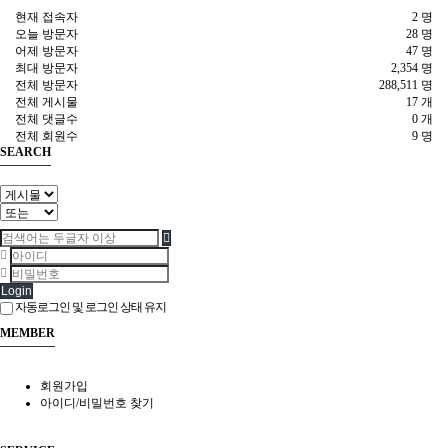
현재 접속자
2 명
오늘 방문자
28 명
어제 방문자
47 명
최대 방문자
2,354 명
전체 방문자
288,511 명
전체 게시물
17 개
전체 댓글수
0 개
전체 회원수
9 명
SEARCH
Login
자동로그인 및 로그인 상태 유지
MEMBER
회원가입
아이디/비밀번호 찾기