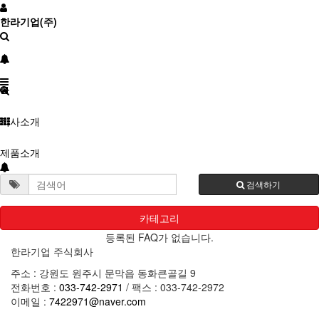
한라기업(주)
회사소개
제품소개
시공갤러리
검색하기
고객센터
카테고리
등록된 FAQ가 없습니다.
한라기업 주식회사
주소 : 강원도 원주시 문막읍 동화큰골길 9
전화번호 :
033-742-2971
/ 팩스 : 033-742-2972
이메일 :
7422971@naver.com