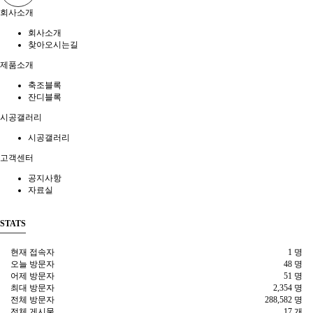
회사소개
회사소개
찾아오시는길
제품소개
축조블록
잔디블록
시공갤러리
시공갤러리
고객센터
공지사항
자료실
STATS
현재 접속자
1 명
오늘 방문자
48 명
어제 방문자
51 명
최대 방문자
2,354 명
전체 방문자
288,582 명
전체 게시물
17 개