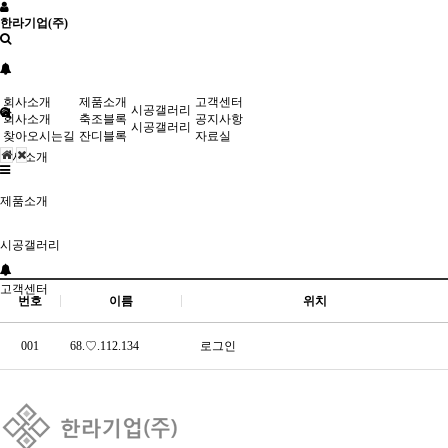
한라기업(주)
회사소개
제품소개
고객센터
시공갤러리
회사소개
축조블록
공지사항
시공갤러리
찾아오시는길
잔디블록
자료실
회사소개
제품소개
시공갤러리
고객센터
번호
이름
위치
001
68.♡.112.134
로그인